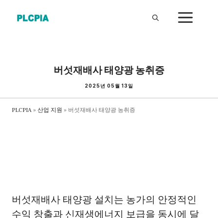
Skip
ME
to
content
버섯재배사 태양광 농취증
2025년 05월 13일
PLCPIA
»
산업 지원
»
버섯재배사 태양광 농취증
버섯재배사 태양광 설치는 농가의 안정적인
수익 창출과 신재생에너지 보급을 동시에 달