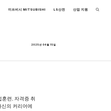
S
미쓰비시 MITSUBISHI
LS산전
산업 지원
2025년 04월 15일
훈련, 자격증 취
 자신의 커리어에