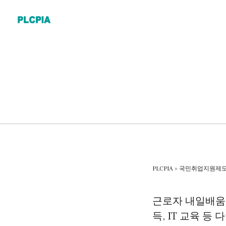
Skip
to
content
PLCPIA
»
국민취업지원제
근로자 내일배움카
득, IT 교육 