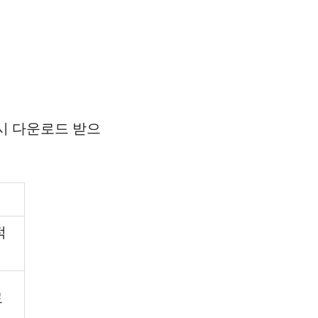
시 다운로드 받으
적
료