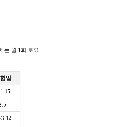
에는 월 1회 토요
험일
~1.15
2.5
~3.12