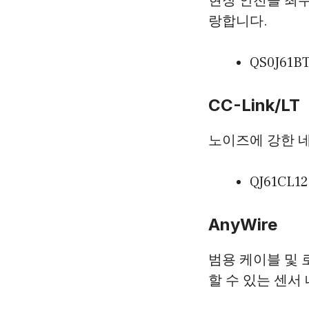
현장 안전을 최우
랑합니다.
QS0J61B
CC-Link/LT
노이즈에 강한 
QJ61CL12
AnyWire
범용 케이블 및
할 수 있는 센서