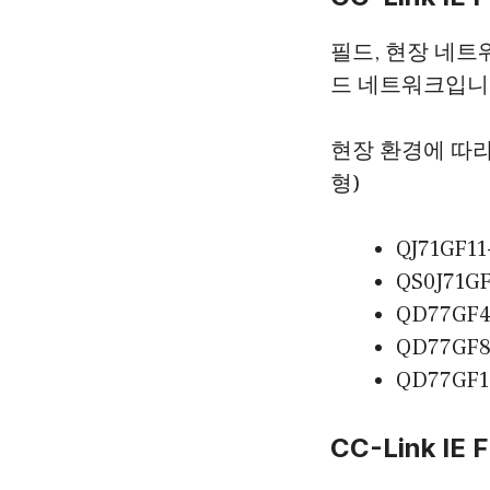
필드, 현장 네트워
드 네트워크입니
현장 환경에 따
형)
QJ71GF11
QS0J71G
QD77GF
QD77GF
QD77GF
CC-Link IE F