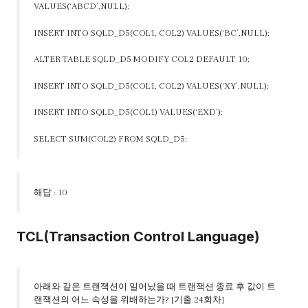
VALUES(‘ABCD’,NULL);
INSERT INTO SQLD_D5(COL1, COL2) VALUES(‘BC’,NULL);
ALTER TABLE SQLD_D5 MODIFY COL2 DEFAULT 10;
INSERT INTO SQLD_D5(COL1, COL2) VALUES(‘XY’,NULL);
INSERT INTO SQLD_D5(COL1) VALUES(‘EXD’);
SELECT SUM(COL2) FROM SQLD_D5;
해답 : 10
TCL(Transaction Control Language)
아래와 같은 트랜잭션이 일어났을 때 트랜잭션 종료 후 값이 트
랜잭션의 어느 속성을 위배하는가? [기출 24회차]